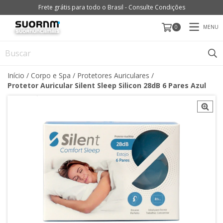
Frete grátis para todo o Brasil - Consulte Condições
MENU
0
Início
/
Corpo e Spa
/
Protetores Auriculares
/
Protetor Auricular Silent Sleep Silicon 28dB 6 Pares Azul