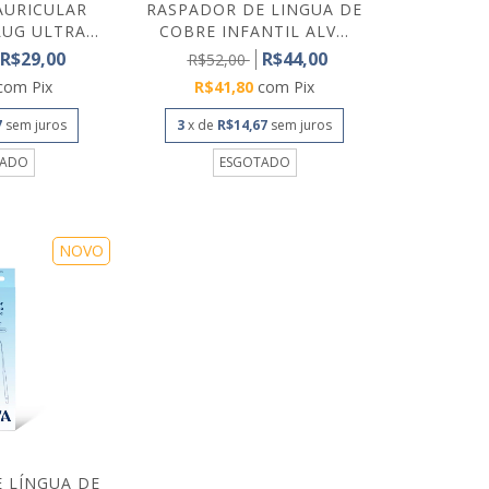
AURICULAR
RASPADOR DE LINGUA DE
UG ULTRA...
COBRE INFANTIL ALV...
R$29,00
R$44,00
R$52,00
com
Pix
R$41,80
com
Pix
7
sem juros
3
x de
R$14,67
sem juros
TADO
ESGOTADO
NOVO
 LÍNGUA DE