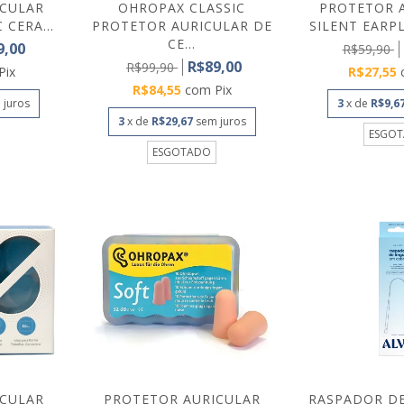
ICULAR
OHROPAX CLASSIC
PROTETOR 
 CERA...
PROTETOR AURICULAR DE
SILENT EARPL
CE...
9,00
R$59,90
R$89,00
R$99,90
Pix
R$27,55
R$84,55
com
Pix
 juros
3
x de
R$9,6
3
x de
R$29,67
sem juros
ESGO
ESGOTADO
ICULAR
PROTETOR AURICULAR
RASPADOR DE