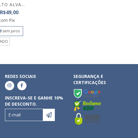
TO ALVA...
R$49,00
com
Pix
3
sem juros
TADO
REDES SOCIAIS
SEGURANÇA E
CERTIFICAÇÕES
INSCREVA-SE E GANHE 10%
DE DESCONTO.