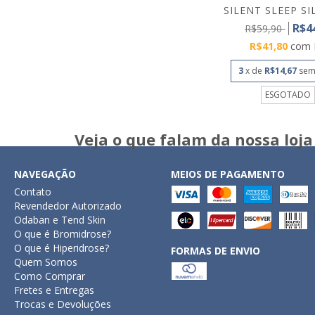
SILENT SLEEP SIL
R$4
R$59,90
R$41,80
com
3
x de
R$14,67
sem
ESGOTADO
Veja o que falam da nossa loja
NAVEGAÇÃO
MEIOS DE PAGAMENTO
Contato
Revendedor Autorizado
Odaban e Tend Skin
O que é Bromidrose?
O que é Hiperidrose?
FORMAS DE ENVIO
Quem Somos
Como Comprar
Fretes e Entregas
Trocas e Devoluções