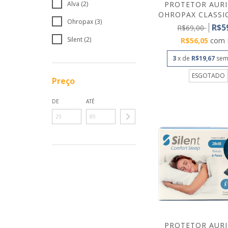
PROTETOR AUR
Alva (2)
OHROPAX CLASSIC
Ohropax (3)
R$5
R$69,00
Silent (2)
R$56,05
com
3
x de
R$19,67
sem
ESGOTADO
Preço
DE
ATÉ
PROTETOR AUR