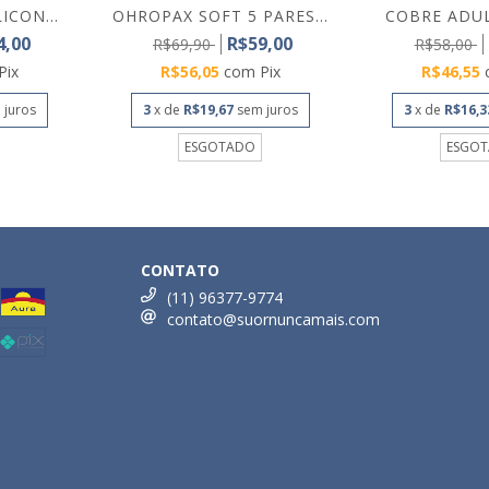
ICON...
OHROPAX SOFT 5 PARES...
COBRE ADUL
4,00
R$59,00
R$69,90
R$58,00
Pix
R$56,05
com
Pix
R$46,55
 juros
3
x de
R$19,67
sem juros
3
x de
R$16,3
ESGOTADO
ESGO
CONTATO
(11) 96377-9774
contato@suornuncamais.com