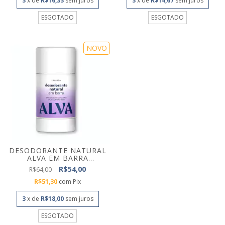
3
x de
R$16,33
sem juros
3
x de
R$14,67
sem juros
ESGOTADO
ESGOTADO
NOVO
DESODORANTE NATURAL
ALVA EM BARRA
LAVAND...
R$54,00
R$64,00
R$51,30
com
Pix
3
x de
R$18,00
sem juros
ESGOTADO