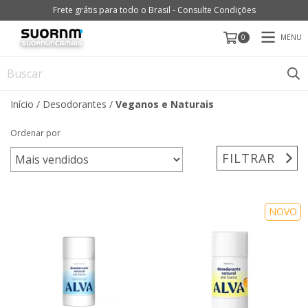
Frete grátis para todo o Brasil - Consulte Condições
MENU
0
Início
/
Desodorantes
/
Veganos e Naturais
Ordenar por
FILTRAR
NOVO